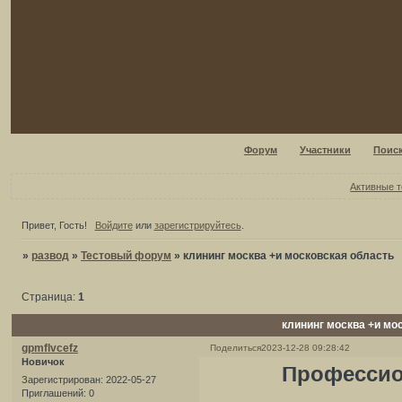
Форум
Участники
Поис
Активные 
Привет, Гость!
Войдите
или
зарегистрируйтесь
.
»
развод
»
Тестовый форум
»
клининг москва +и московская область
Страница:
1
клининг москва +и мо
gpmflvcefz
Поделиться
2023-12-28 09:28:42
Новичок
Профессио
Зарегистрирован
: 2022-05-27
Приглашений:
0