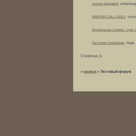
escorts bangalore
prettybang
KANPUR CALL GIRLS
vicky
Журнальная съёмка - курс 
Тестовое сообщение
Надя
Страница:
1
»
развод
»
Тестовый форум