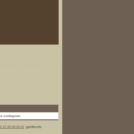
ее сообщение
3-12-28 09:28:42
gpmflvcefz