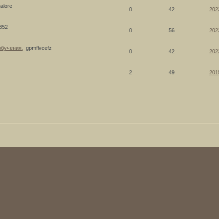
alore
0
42
202
852
0
56
202
обучения.
gpmflvcefz
0
42
202
2
49
201