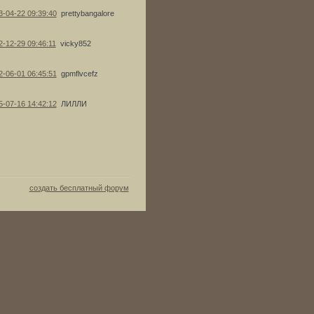
3-04-22 09:39:40
prettybangalore
2-12-29 09:46:11
vicky852
2-06-01 06:45:51
gpmflvcefz
5-07-16 14:42:12
ЛИЛЛИ
создать бесплатный форум