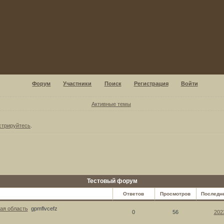
Форум
Участники
Поиск
Регистрация
Войти
Активные темы
стрируйтесь
.
Тестовый форум
Ответов
Просмотров
Последн
ая область
gpmflvcefz
0
56
202