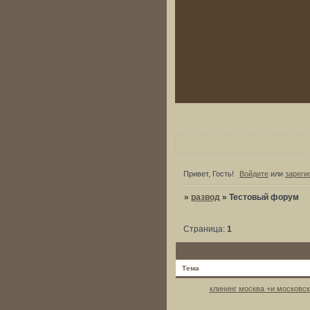
Привет, Гость!
Войдите
или
зареги
»
развод
»
Тестовый форум
Страница:
1
Тема
клининг москва +и московск